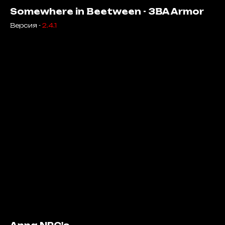
Somewhere in Beetween - 3BA Armor
Версия -
2.4.1