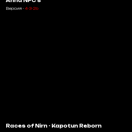
Anna NPC's
Версия -
4-3-2b
Races of Nirn - Kapotun Reborn